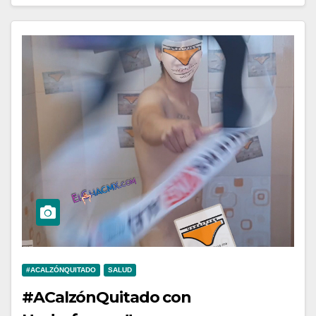
#ACALZÓNQUITADO
SALUD
#ACalzónQuitado con