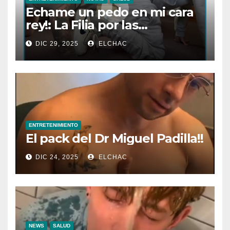
Echame un pedo en mi cara
rey!: La Filia por las
Flatulencias”
DIC 29, 2025
ELCHAC
ENTRETENIMIENTO
El pack del Dr Miguel Padilla!!
DIC 24, 2025
ELCHAC
NEWS
SALUD