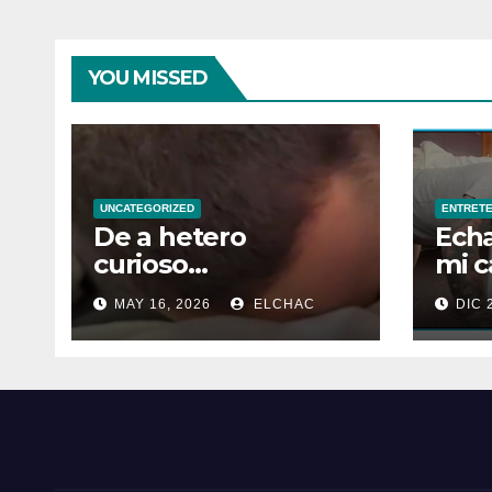
YOU MISSED
UNCATEGORIZED
ENTRETE
De a hetero
Ech
curioso…
mi ca
por 
MAY 16, 2026
ELCHAC
DIC 