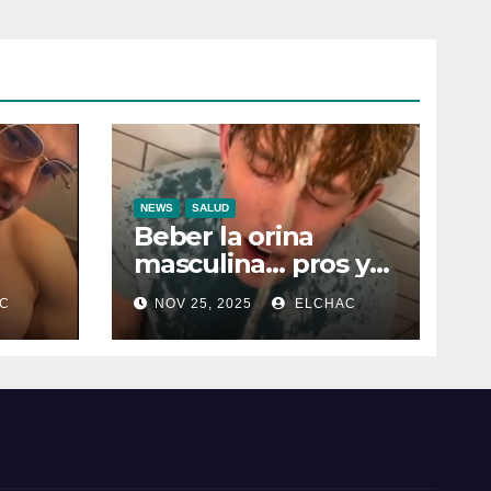
NEWS
SALUD
Beber la orina
masculina… pros y
contras
C
NOV 25, 2025
ELCHAC