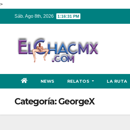
>
Ir
Sáb. Ago 8th, 2026
1:16:32 PM
al
contenido
NEWS
RELATOS
LA RUTA
Categoría:
GeorgeX