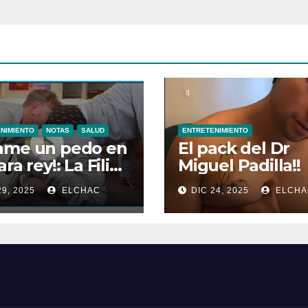
NIMIENTO
NOTAS
SALUD
ENTRETENIMIENTO
ame un pedo en
El pack del Dr
ra rey!: La Filia
Miguel Padilla!!
las Flatulencias”
29, 2025
ELCHAC
DIC 24, 2025
ELCHA