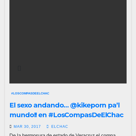
#LOSCOMPASDEELCHAC
El sexo andando… @kikeporn pa’l
mundo!! en #LosCompasDeElChac
MAR 30, 2017
ELCHAC
De la hermosura de estado de Veracruz el compa