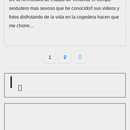
sextuitero mas sexoso que he conocido!! sus videos y
fotos disfrutando de la vida en la cogedera hacen que
me chorre…
Navegación
1
2
de
entradas