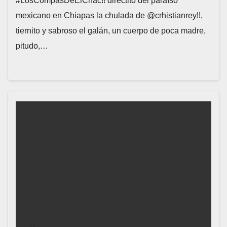
#LosCompasDeElChac!! directito del paraíso
mexicano en Chiapas la chulada de @crhistianrey!!,
tiernito y sabroso el galán, un cuerpo de poca madre,
pitudo,…