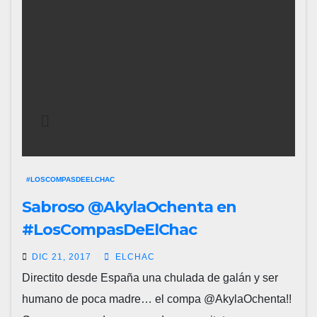
#LOSCOMPASDEELCHAC
Sabroso @AkylaOchenta en
#LosCompasDeElChac
DIC 21, 2017
ELCHAC
Directito desde España una chulada de galán y ser
humano de poca madre… el compa @AkylaOchenta!!