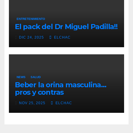
ENTRETENIMIENTO
El pack del Dr Miguel Padilla!!
DIC 24, 2025
ELCHAC
NEWS
SALUD
Beber la orina masculina…
pros y contras
NOV 25, 2025
ELCHAC