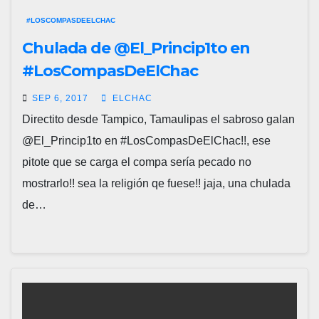
#LOSCOMPASDEELCHAC
Chulada de @El_Princip1to en
#LosCompasDeElChac
SEP 6, 2017
ELCHAC
Directito desde Tampico, Tamaulipas el sabroso galan
@El_Princip1to en #LosCompasDeElChac!!, ese
pitote que se carga el compa sería pecado no
mostrarlo!! sea la religión qe fuese!! jaja, una chulada
de…