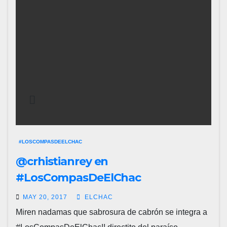
#LOSCOMPASDEELCHAC
@crhistianrey en
#LosCompasDeElChac
MAY 20, 2017
ELCHAC
Miren nadamas que sabrosura de cabrón se integra a