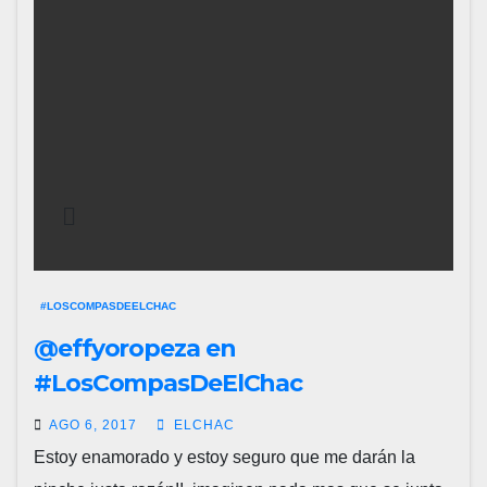
#LOSCOMPASDEELCHAC
@effyoropeza en
#LosCompasDeElChac
AGO 6, 2017
ELCHAC
Estoy enamorado y estoy seguro que me darán la