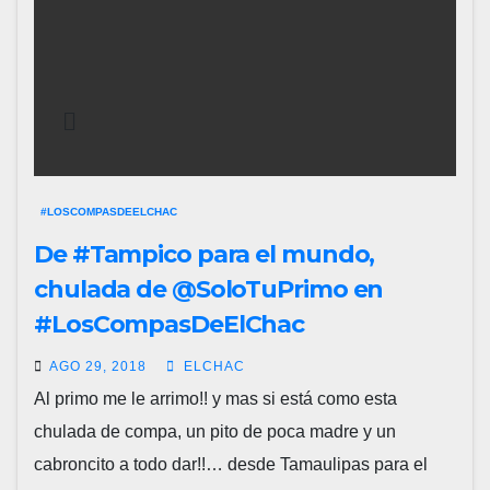
#LOSCOMPASDEELCHAC
De #Tampico para el mundo,
chulada de @SoloTuPrimo en
#LosCompasDeElChac
AGO 29, 2018
ELCHAC
Al primo me le arrimo!! y mas si está como esta
chulada de compa, un pito de poca madre y un
cabroncito a todo dar!!… desde Tamaulipas para el