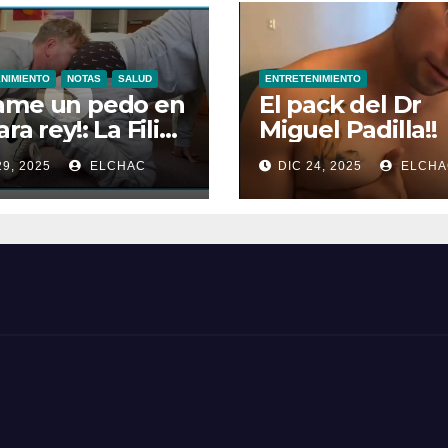
NIMIENTO
NOTAS
SALUD
ENTRETENIMIENTO
ame un pedo en
El pack del Dr
ra rey!: La Filia
Miguel Padilla!!
las Flatulencias”
29, 2025
ELCHAC
DIC 24, 2025
ELCHA