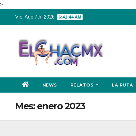
>
Ir
Vie. Ago 7th, 2026
6:41:44 AM
al
contenido
NEWS
RELATOS
LA RUTA
Mes:
enero 2023