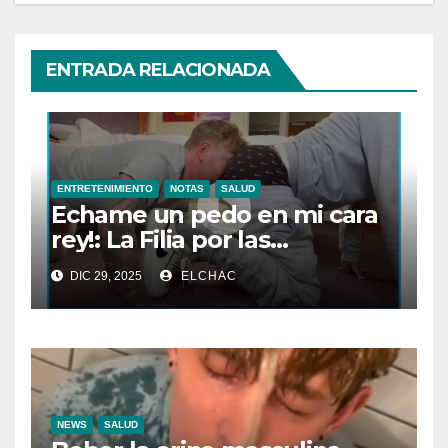
ENTRADA RELACIONADA
ENTRETENIMIENTO
NOTAS
SALUD
Echame un pedo en mi cara
rey!: La Filia por las
Flatulencias”
DIC 29, 2025
ELCHAC
NEWS
SALUD