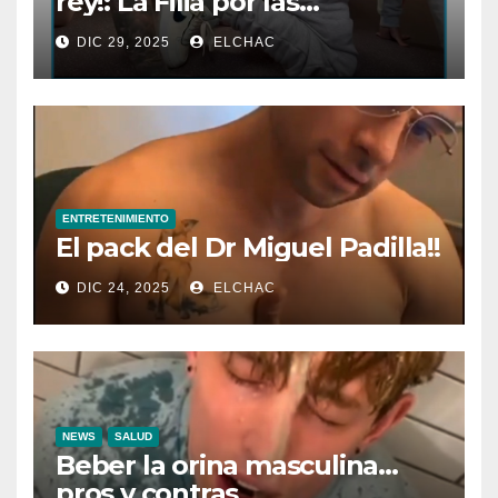
rey!: La Filia por las
Flatulencias”
DIC 29, 2025
ELCHAC
ENTRETENIMIENTO
El pack del Dr Miguel Padilla!!
DIC 24, 2025
ELCHAC
NEWS
SALUD
Beber la orina masculina…
pros y contras