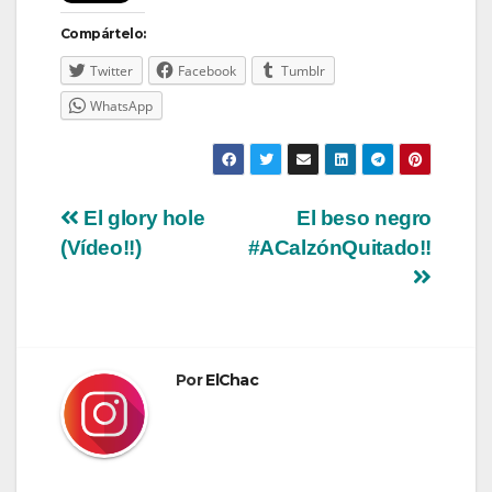
Compártelo:
Twitter
Facebook
Tumblr
WhatsApp
Navegación
El glory hole
El beso negro
(Vídeo!!)
#ACalzónQuitado!!
de
entradas
Por
ElChac