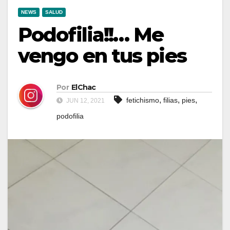
NEWS
SALUD
Podofilia!!… Me
vengo en tus pies
Por
ElChac
,
,
,
fetichismo
filias
pies
JUN 12, 2021
podofilia