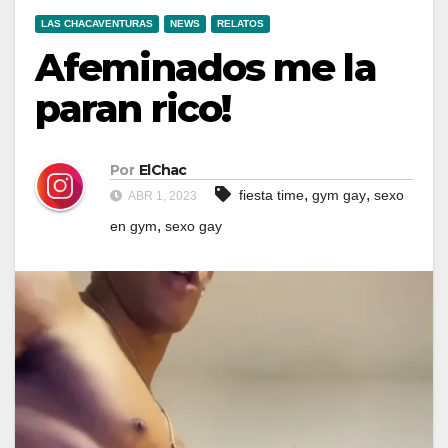
LAS CHACAVENTURAS
NEWS
RELATOS
Afeminados me la
paran rico!
Por
ElChac
,
,
fiesta time
gym gay
sexo
ABR 1, 2023
,
en gym
sexo gay