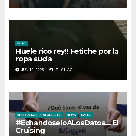
NEWS
Huele rico rey!! Fetiche por la
ropa sucia
JUN 12, 2025
ELCHAC
#ECHANDOSELOALOSDATOS
NEWS
SALUD
#EchandoseloALosDatos… El
Cruising