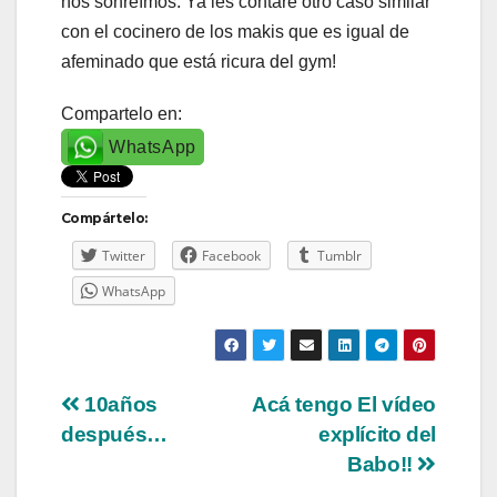
nos sonreímos. Ya les contaré otro caso similar
con el cocinero de los makis que es igual de
afeminado que está ricura del gym!
Compartelo en:
WhatsApp
Compártelo:
Twitter
Facebook
Tumblr
WhatsApp
Navegación
10años
Acá tengo El vídeo
después…
explícito del
de
Babo!!