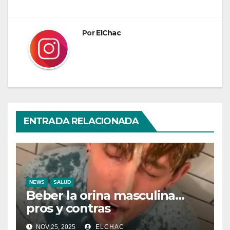
entradas
Por
ElChac
ENTRADA RELACIONADA
NEWS
SALUD
Beber la orina masculina…
pros y contras
NOV 25, 2025
ELCHAC