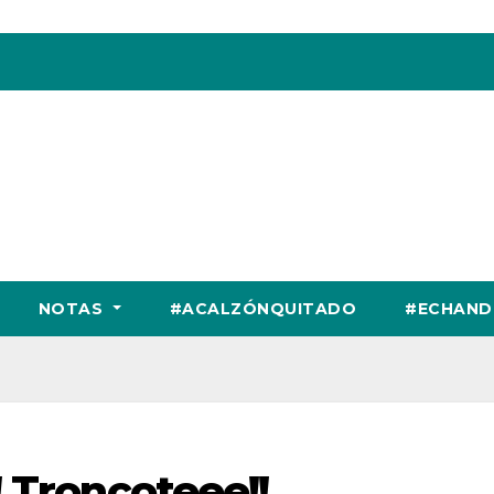
NOTAS
#ACALZÓNQUITADO
#ECHAND
 Troncoteee!!