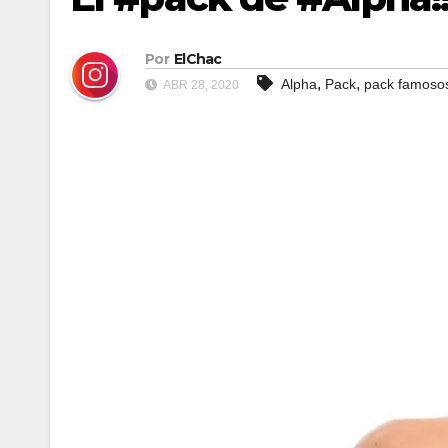
Por
ElChac
,
,
Alpha
Pack
pack famoso
ABR 28, 2020