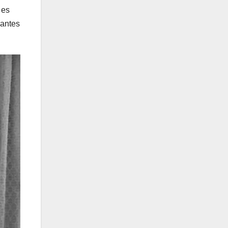
 es
 antes