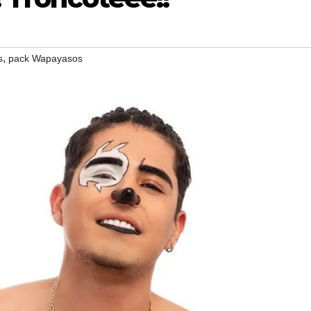
,
s
pack Wapayasos