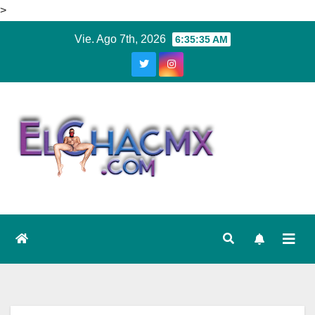
>
Ir
Vie. Ago 7th, 2026
6:35:36 AM
al
contenido