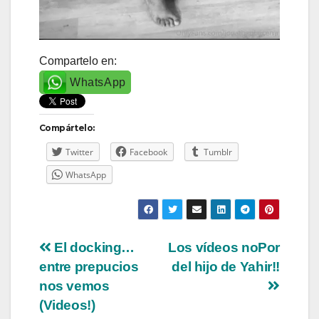
Compartelo en:
WhatsApp
Compártelo:
Twitter
Facebook
Tumblr
WhatsApp
Navegación
El docking…
Los vídeos noPor
entre prepucios
del hijo de Yahir!!
de
nos vemos
entradas
(Videos!)