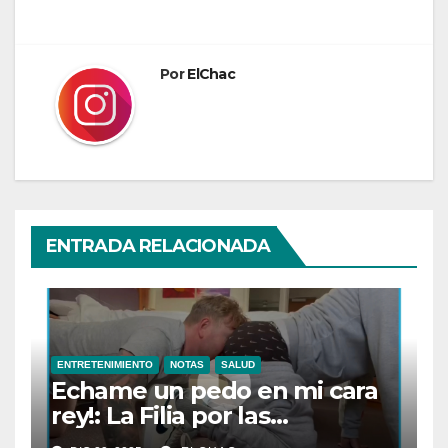
Por
ElChac
ENTRADA RELACIONADA
ENTRETENIMIENTO
NOTAS
SALUD
Echame un pedo en mi cara
rey!: La Filia por las
Flatulencias”