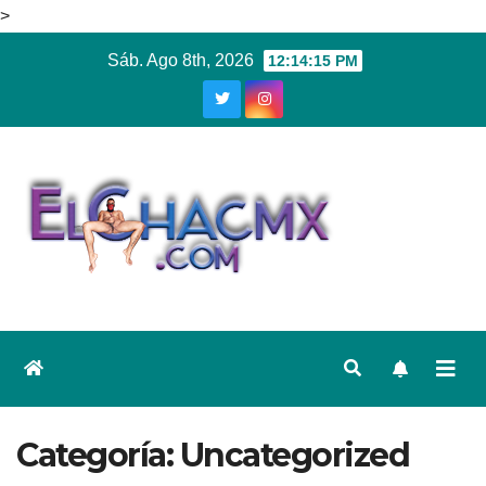
>
Ir
Sáb. Ago 8th, 2026
12:14:16 PM
al
contenido
Categoría:
Uncategorized