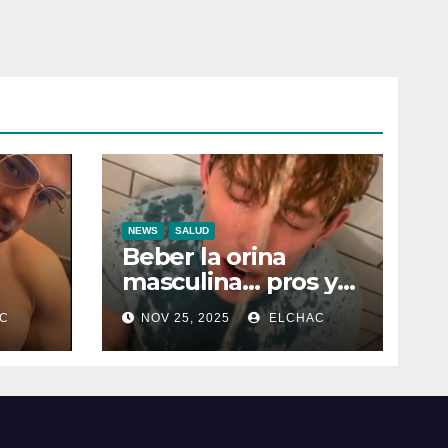
NEWS
SALUD
Beber la orina
masculina… pros y
contras
C
NOV 25, 2025
ELCHAC