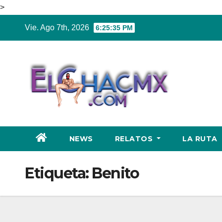
>
Ir
Vie. Ago 7th, 2026
6:25:36 PM
al
contenido
NEWS
RELATOS
LA RUTA
Etiqueta:
Benito