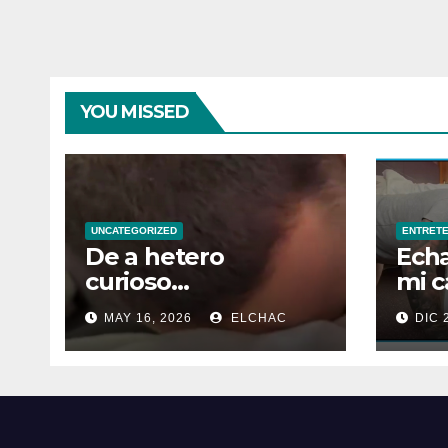
YOU MISSED
UNCATEGORIZED
ENTRETE
De a hetero
Ech
curioso…
mi ca
por 
MAY 16, 2026
ELCHAC
DIC 