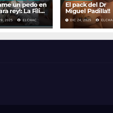
ame un pedo en
El pack del Dr
ra rey!: La Filia
Miguel Padilla!!
las Flatulencias”
29, 2025
ELCHAC
DIC 24, 2025
ELCHA