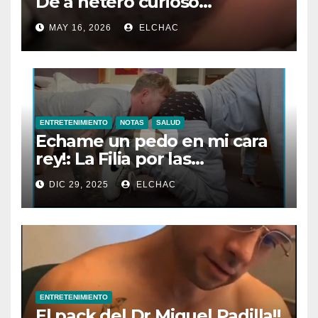
De a hetero curioso…
MAY 16, 2026
ELCHAC
ENTRETENIMIENTO
NOTAS
SALUD
Echame un pedo en mi cara
rey!: La Filia por las
Flatulencias”
DIC 29, 2025
ELCHAC
ENTRETENIMIENTO
El pack del Dr Miguel Padilla!!