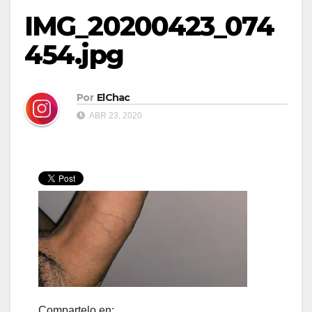
IMG_20200423_074
454.jpg
Por
ElChac
ABR 23, 2020
Compartelo en: