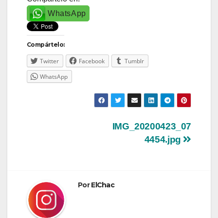
WhatsApp
Compártelo:
Twitter
Facebook
Tumblr
WhatsApp
Navegación
IMG_20200423_07
4454.jpg
de
entradas
Por
ElChac