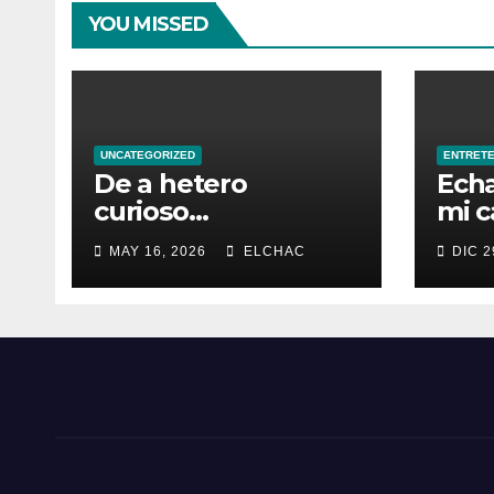
YOU MISSED
UNCATEGORIZED
ENTRETE
De a hetero
Ech
curioso…
mi ca
por 
MAY 16, 2026
ELCHAC
DIC 2