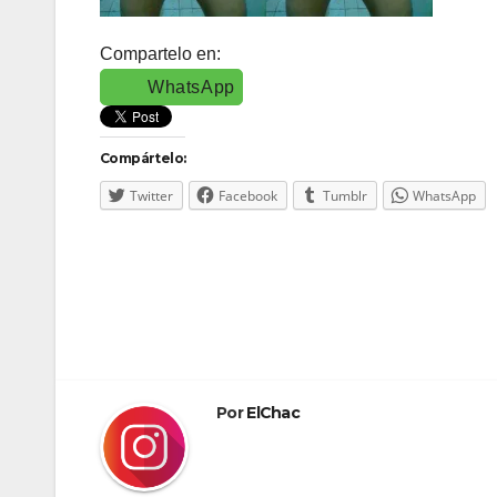
Compartelo en:
WhatsApp
Compártelo:
Twitter
Facebook
Tumblr
WhatsApp
Navegación
de
entradas
Por
ElChac