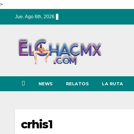
>
Ir
Jue. Ago 6th, 2026
al
contenido
NEWS
RELATOS
LA RUTA
crhis1