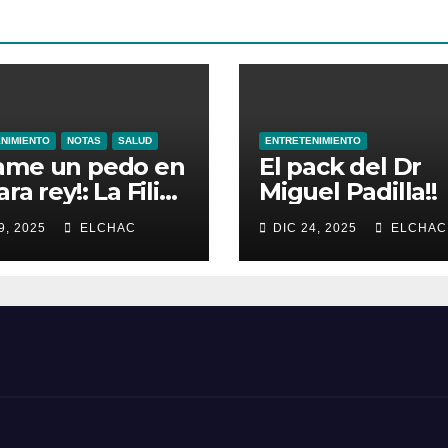
NIMIENTO
NOTAS
SALUD
ENTRETENIMIENTO
ame un pedo en
El pack del Dr
ra rey!: La Filia
Miguel Padilla!!
las Flatulencias”
9, 2025
ELCHAC
DIC 24, 2025
ELCHAC