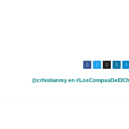
@crhistianrey en #LosCompasDeElC