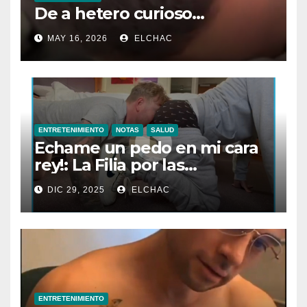
De a hetero curioso…
MAY 16, 2026
ELCHAC
ENTRETENIMIENTO
NOTAS
SALUD
Echame un pedo en mi cara
rey!: La Filia por las
Flatulencias”
DIC 29, 2025
ELCHAC
ENTRETENIMIENTO