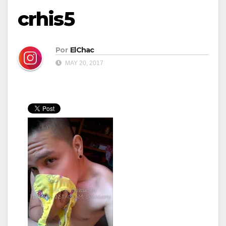
crhis5
Por
ElChac
MAY 20, 2017