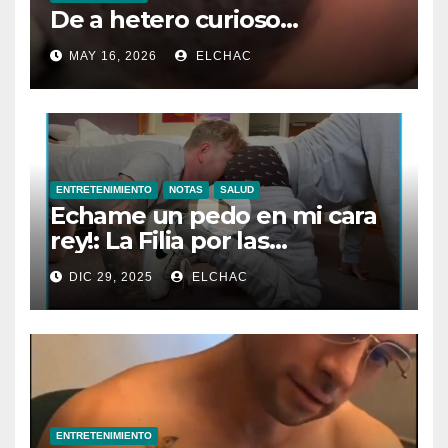
De a hetero curioso…
MAY 16, 2026
ELCHAC
ENTRETENIMIENTO
NOTAS
SALUD
Echame un pedo en mi cara
rey!: La Filia por las
Flatulencias”
DIC 29, 2025
ELCHAC
ENTRETENIMIENTO