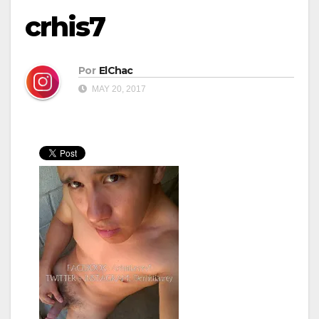
crhis7
Por
ElChac
MAY 20, 2017