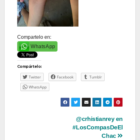
Compartelo en:
WhatsApp
Compártelo:
Twitter
Facebook
Tumblr
WhatsApp
Navegación
@crhistianrey en
#LosCompasDeEl
de
Chac