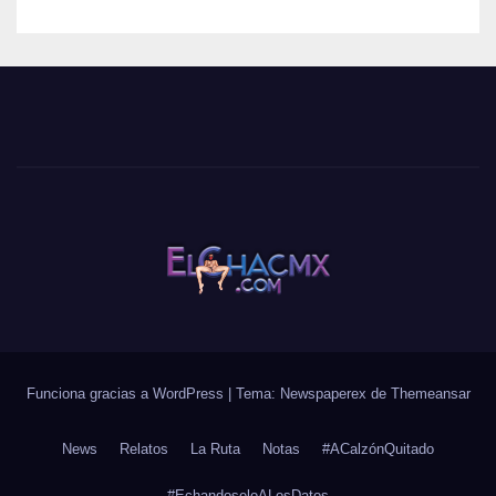
Funciona gracias a WordPress
|
Tema: Newspaperex de
Themeansar
News
Relatos
La Ruta
Notas
#ACalzónQuitado
#EchandoseloALosDatos