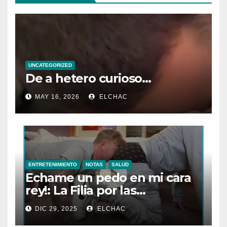
UNCATEGORIZED
De a hetero curioso…
MAY 16, 2026
ELCHAC
ENTRETENIMIENTO
NOTAS
SALUD
Echame un pedo en mi cara
rey!: La Filia por las
Flatulencias”
DIC 29, 2025
ELCHAC