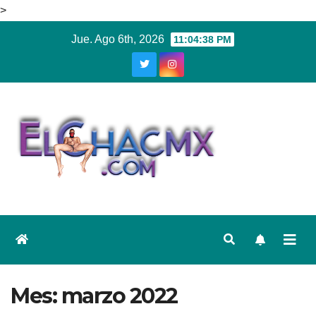
>
Ir
Jue. Ago 6th, 2026
11:04:38 PM
al
contenido
Mes:
marzo 2022