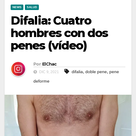
NEWS
SALUD
Difalia: Cuatro
hombres con dos
penes (vídeo)
Por
ElChac
,
,
difalia
doble pene
pene
DIC 9, 2021
deforme