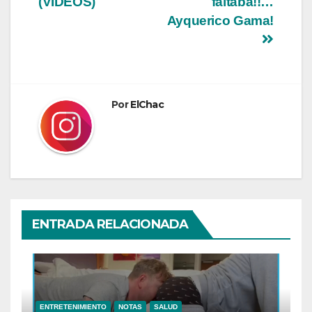
(VÍDEOS)
faltaba!!…
entradas
Ayquerico Gama!
Por
ElChac
ENTRADA RELACIONADA
ENTRETENIMIENTO
NOTAS
SALUD