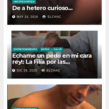
UNCATEGORIZED
De a hetero curioso…
MAY 16, 2026
ELCHAC
ENTRETENIMIENTO
NOTAS
SALUD
Echame un pedo en mi cara
rey!: La Filia por las
Flatulencias”
DIC 29, 2025
ELCHAC