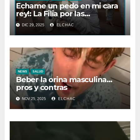
Echame un pedo en mi cara
rey!: La Filia por las
Flatulencias”
DIC 29, 2025
ELCHAC
NEWS
SALUD
Beber la orina masculina…
pros y contras
NOV 25, 2025
ELCHAC