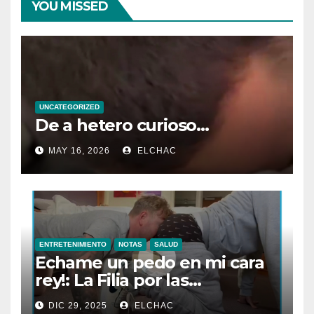
YOU MISSED
UNCATEGORIZED
De a hetero curioso…
MAY 16, 2026
ELCHAC
ENTRETENIMIENTO
NOTAS
SALUD
Echame un pedo en mi cara
rey!: La Filia por las
Flatulencias”
DIC 29, 2025
ELCHAC