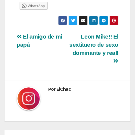
WhatsApp
Navegación
El amigo de mi
Leon Mike!! El
papá
sextituero de sexo
de
dominante y real!
entradas
Por
ElChac