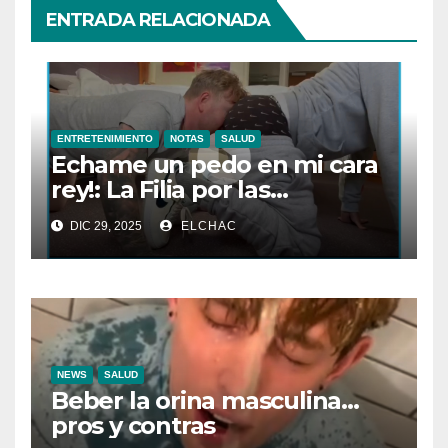
ENTRADA RELACIONADA
ENTRETENIMIENTO
NOTAS
SALUD
Echame un pedo en mi cara
rey!: La Filia por las
Flatulencias”
DIC 29, 2025
ELCHAC
NEWS
SALUD
Beber la orina masculina…
pros y contras