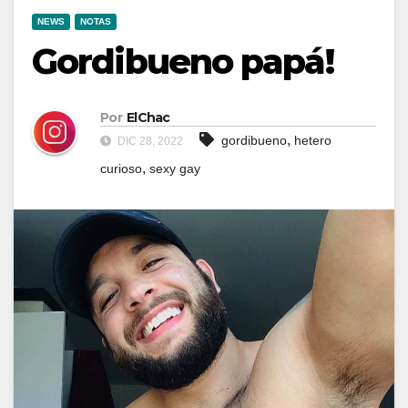
NEWS
NOTAS
Gordibueno papá!
Por
ElChac
,
gordibueno
hetero
DIC 28, 2022
,
curioso
sexy gay