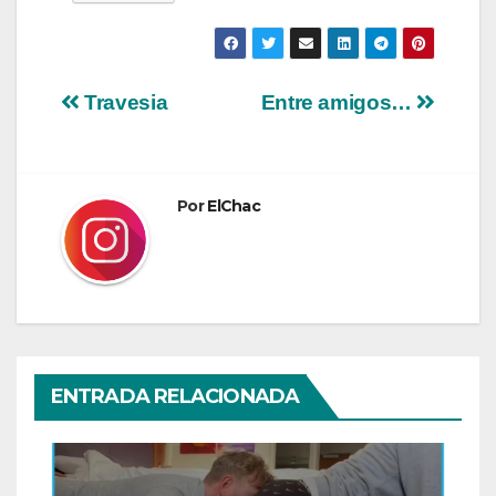
Navegación
Travesia
Entre amigos…
de
entradas
Por
ElChac
ENTRADA RELACIONADA