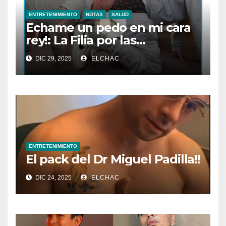
ENTRETENIMIENTO
NOTAS
SALUD
Echame un pedo en mi cara
rey!: La Filia por las
Flatulencias”
DIC 29, 2025
ELCHAC
ENTRETENIMIENTO
El pack del Dr Miguel Padilla!!
DIC 24, 2025
ELCHAC