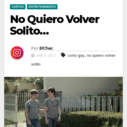
CORTOS
ENTRETENIMIENTO
No Quiero Volver
Solito…
Por
ElChac
,
corto gay
no quiero volver
ABR 9, 2017
solito