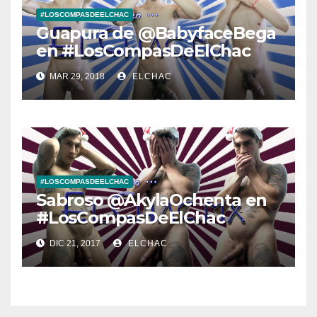
#LOSCOMPASDEELCHAC
Guapura de @BabyfaceBega
en #LosCompasDeElChac
MAR 29, 2018
ELCHAC
#LOSCOMPASDEELCHAC
Sabroso @AkylaOchenta en
#LosCompasDeElChac
DIC 21, 2017
ELCHAC