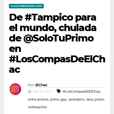
#LOSCOMPASDEELCHAC
De #Tampico para
el mundo, chulada
de @SoloTuPrimo
en
#LosCompasDeElCh
ac
Por
ElChac
,
#LosCompasDeElChac
AGO 29, 2018
,
,
,
,
entre primos
primo gay
sextuitero
sexy primo
solotuprimo