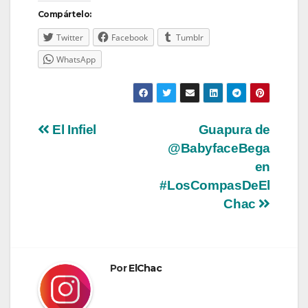
Compártelo:
Twitter
Facebook
Tumblr
WhatsApp
Navegación
El Infiel
Guapura de
@BabyfaceBega
de
en
entradas
#LosCompasDeEl
Chac
Por
ElChac