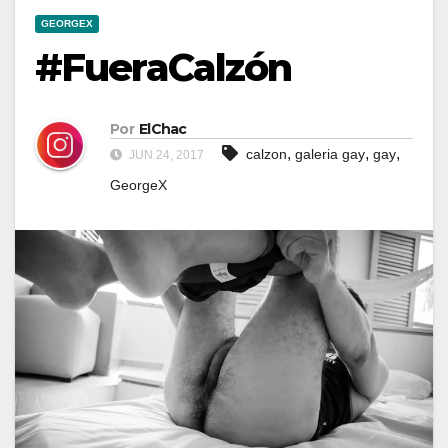
GEORGEX
#FueraCalzón
Por
ElChac
,
,
,
calzon
galeria gay
gay
JUN 24, 2017
GeorgeX