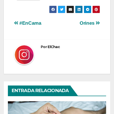
Navegación
#EnCama
Orines
de
entradas
Por
ElChac
ENTRADA RELACIONADA