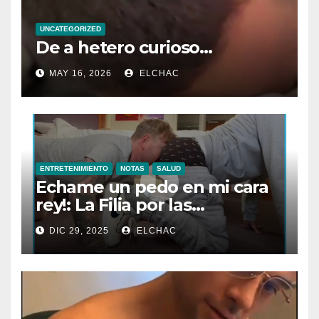
UNCATEGORIZED
De a hetero curioso…
MAY 16, 2026
ELCHAC
ENTRETENIMIENTO
NOTAS
SALUD
Echame un pedo en mi cara
rey!: La Filia por las
Flatulencias”
DIC 29, 2025
ELCHAC