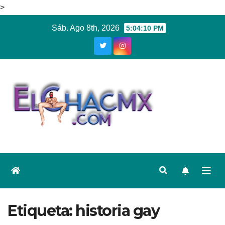
>
Ir
Sáb. Ago 8th, 2026
5:04:11 PM
al
contenido
Etiqueta:
historia gay