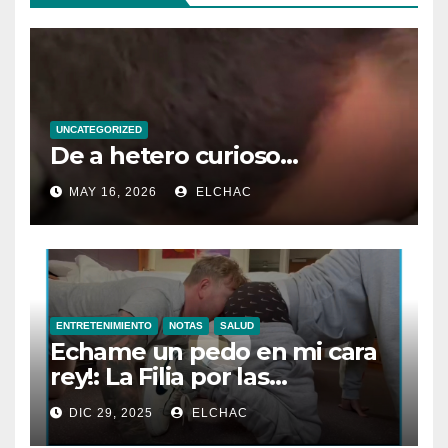
UNCATEGORIZED
De a hetero curioso…
MAY 16, 2026
ELCHAC
ENTRETENIMIENTO
NOTAS
SALUD
Echame un pedo en mi cara
rey!: La Filia por las
Flatulencias”
DIC 29, 2025
ELCHAC